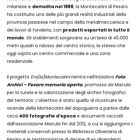
milanese e
demolita nel 1988
, la Montecatini di Pesaro
ha costituito una delle più grandi realtà industriali della
provincia pesarese nel campo della metalmeccanica e
dei lavori di fonderia, con
prodotti esportati in tutto il
mondo
. Gli stabilimenti sorgevano su un’area di 45.000
metri quadri a ridosso del centro storico, la stessa che
oggi ospita un centro commerciale e una zona
residenziale.
Il progetto
Era(la)Montecatini
rientra nell’iniziativa
Foto
Archivi – Pesaro memoria aperta
, promossa da Macula
per la tutela e la valorizzazione degli archivi fotografici
del territorio. L’obiettivo è stato quello di ricostruire le
vicende della Montecatini del dopoguerra a partire dalle
circa
400 fotografie d’epoca
e documenti raccolti
dall’associazione Macula fin dal 2012, a cui si aggiungono i
materiali conservati presso la Biblioteca Oliveriana di
Pesaro e le testimonianze di decine di ex dipendenti.