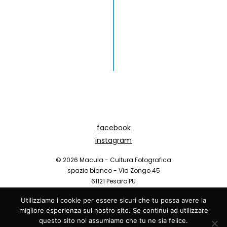
facebook
instagram
© 2026 Macula - Cultura Fotografica
spazio bianco - Via Zongo 45
61121 Pesaro PU
Utilizziamo i cookie per essere sicuri che tu possa avere la
Odd Direction
migliore esperienza sul nostro sito. Se continui ad utilizzare
questo sito noi assumiamo che tu ne sia felice.